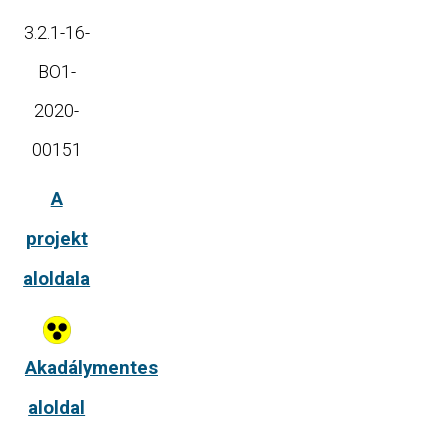
3.2.1-16-
BO1-
2020-
00151
A
projekt
aloldala
Akadálymentes
aloldal