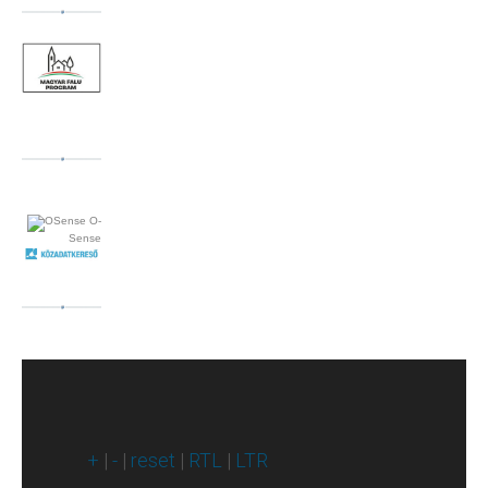
O-
Sense
+
|
-
|
reset
|
RTL
|
LTR