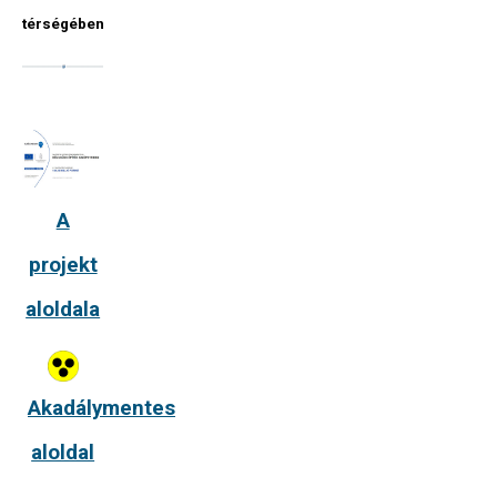
térségében
A
projekt
aloldala
Akadálymentes
aloldal