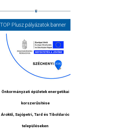
TOP
Plusz
pályázatok
banner
Önkormányzati épületek energetikai
korszerűsítése
Ároktő, Sajópetri, Tard és Tiboldaróc
településeken