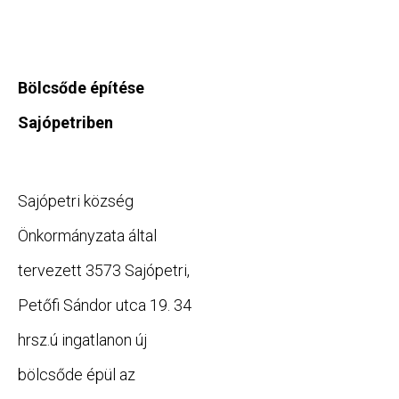
Bölcsőde építése
Sajópetriben
Sajópetri község
Önkormányzata által
tervezett 3573 Sajópetri,
Petőfi Sándor utca 19. 34
hrsz.ú ingatlanon új
bölcsőde épül az