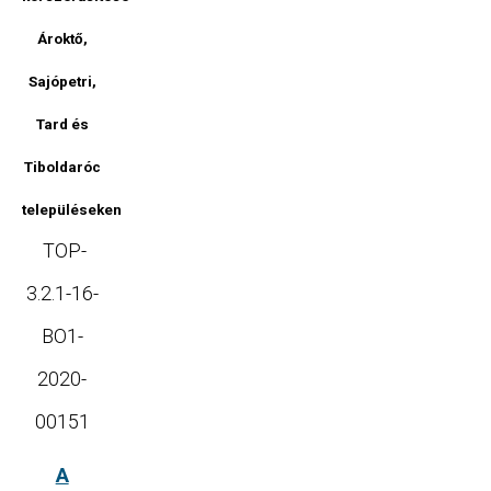
Ároktő,
Sajópetri,
Tard és
Tiboldaróc
településeken
TOP-
3.2.1-16-
BO1-
2020-
00151
A