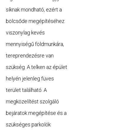
síknak mondható, ezért a
bölcsőde megépítéséhez
viszonylag kevés
mennyisé­gű földmunkára,
tereprendezésre van
szükség. A telken az épület
helyén jelenleg füves
terület talál­ható. A
megközelítést szolgáló
bejáratok megépítése és a
szükséges parkolók