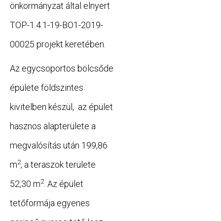
önkormányzat által elnyert
TOP-1.4.1-19-BO1-2019-
00025 projekt keretében.
Az egycsoportos bölcsőde
épülete földszintes
kivitelben készül, az épület
hasznos alapterülete a
megvalósítás után 199,86
2
m
, a teraszok területe
2
52,30 m
. Az épület
tetőformája egyenes