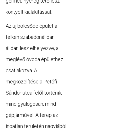
gerincű nyereg tető lesz,
kontyolt kialakítással.
Az új bölcsőde épület a
telken szabadonállóan
állóan lesz elhelyezve, a
meglévő óvoda épülethez
csatlakozva. A
megközelítése a Petőfi
Sándor utca felől történik,
mind gyalogosan, mind
gépjárművel. A terep az
ingat­lan területén nagyjából