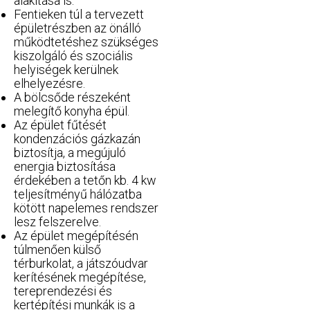
alakítása is.
Fentieken túl a tervezett
épületrészben az önálló
működtetéshez szükséges
kiszolgáló és szociális
helyi­ségek kerülnek
elhelyezésre.
A bölcsőde részeként
melegítő konyha épül.
Az épület fűtését
kondenzációs gázkazán
biztosítja, a megújuló
energia biztosítása
érdekében a tetőn kb. 4 kw
teljesítményű hálózatba
kötött napelemes rendszer
lesz felszerelve.
Az épület megépítésén
túlmenően külső
térburkolat, a játszóudvar
kerítésének megépítése,
tereprendezési és
kertépítési munkák is a