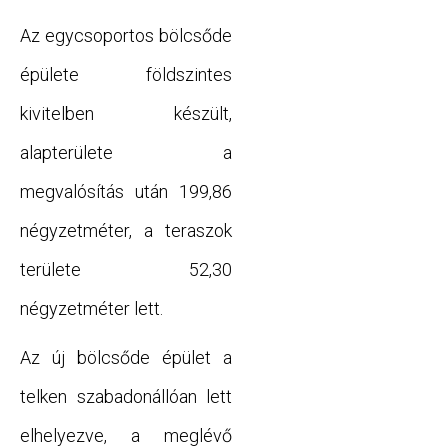
Az egycsoportos bölcsőde
épülete földszintes
kivitelben készült,
alapterülete a
megvalósítás után 199,86
négyzetméter, a teraszok
területe 52,30
négyzetméter lett.
Az új bölcsőde épület a
telken szabadonállóan lett
elhelyezve, a meglévő