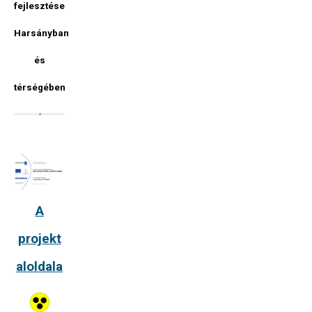
fejlesztése
Harsányban
és
térségében
A
projekt
aloldala