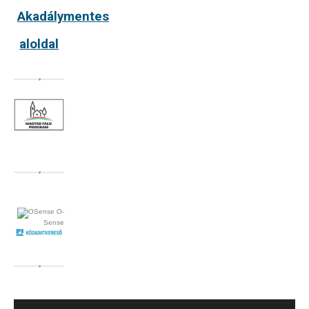
Akadálymentes
aloldal
O-
Sense