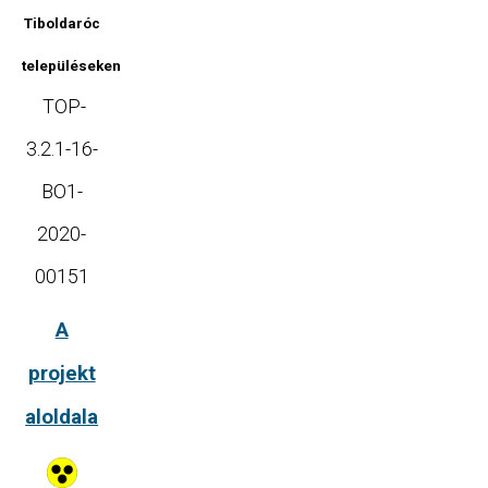
Tiboldaróc
településeken
TOP-
3.2.1-16-
BO1-
2020-
00151
A
projekt
aloldala