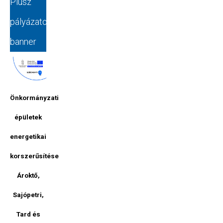
Plusz
pályázatok
banner
Önkormányzati
épületek
energetikai
korszerűsítése
Ároktő,
Sajópetri,
Tard és