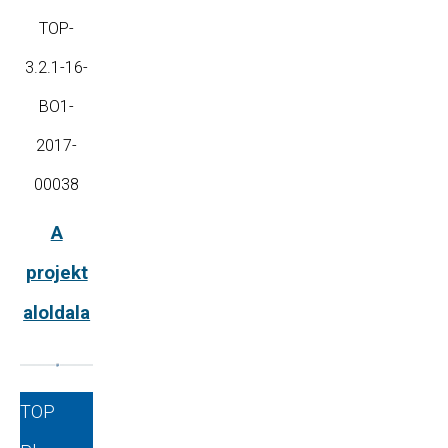
TOP-
3.2.1-16-
BO1-
2017-
00038
A
projekt
aloldala
TOP